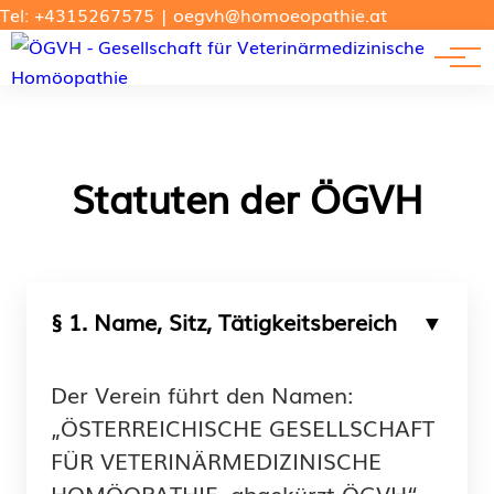
Forschung
Tel: +4315267575
|
oegvh@homoeopathie.at
Tierarzt-Suche
News
Links
Statuten der ÖGVH
§ 1. Name, Sitz, Tätigkeitsbereich
Der Verein führt den Namen:
„ÖSTERREICHISCHE GESELLSCHAFT
FÜR VETERINÄRMEDIZINISCHE
HOMÖOPATHIE, abgekürzt ÖGVH“,