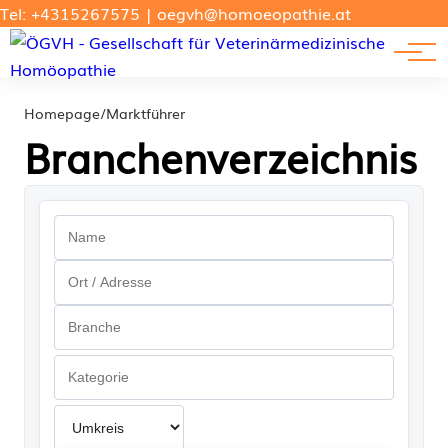
Forschung
Tel: +4315267575
|
oegvh@homoeopathie.at
Tierarzt-Suche
News
Links
Homepage
/
Marktführer
Branchenverzeichnis