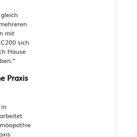
 gleich
t mehreren
n mit
 C200 sich
ach Hause
iben.”
e Praxis
 in
arbeitet
omöopathie
axis