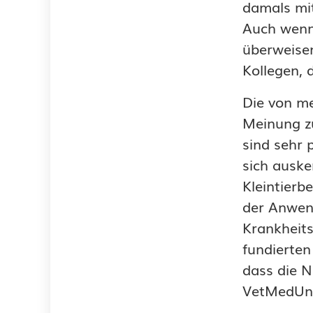
damals mit
Auch wenn 
überweisen
Kollegen, 
Die von me
Meinung zu
sind sehr 
sich auske
Kleintierb
der Anwend
Krankheits
fundierten
dass die N
VetMedUni