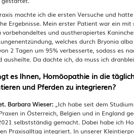
 gestartet.
Praxis machte ich die ersten Versuche und hatte
che Ergebnisse. Mein erster Patient war ein mi
a vorbehandeltes und austherapiertes Kaninche
Lungenentzündung, welches durch Bryonia alba
 von 2 Tagen um 95% verbesserte, sodass es n
 ausheilte. Da dachte ich, da muss ich dranble
ngt es Ihnen, Homöopathie in die täglich
ntieren und Pferden zu integrieren?
et. Barbara Wieser:
„Ich habe seit dem Studium
raxen in Österreich, Belgien und in England ge
2021 selbstständig gemacht. Dabei habe ich H
n Praxisalltag integriert. In unserer Kleintierpr