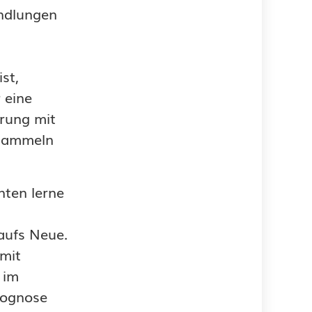
andlungen
st,
 eine
hrung mit
 sammeln
nten lerne
aufs Neue.
mit
 im
rognose