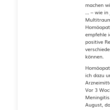
machen wi
… – wie in
Multitrau
Homöopathi
empfehle i
positive R
verschiede
können.
Homöopathi
ich dazu 
Arzneimitt
Vor 3 Woc
Meningitis
August, da