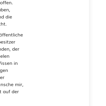
offen.
aben,
nd die
cht.
ffentliche
esitzer
nden, der
ielen
issen in
igen
ner
ünsche mir,
t auf der