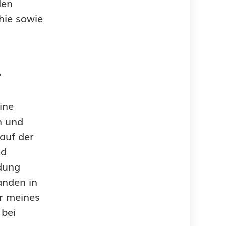
den
hie sowie
?
ine
n und
auf der
nd
ldung
anden in
er meines
 bei