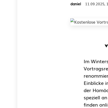
daniel
11.09.2025, 
Im Winters
Vortragsr
renommiert
Einblicke 
der Homöop
speziell a
finden onl