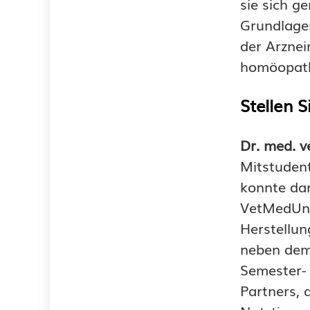
sie sich 
Grundlagen
der Arznei
homöopathi
Stellen S
Dr. med. v
Mitstuden
konnte dam
VetMedUni
Herstellun
neben dem
Semester- 
Partners, 