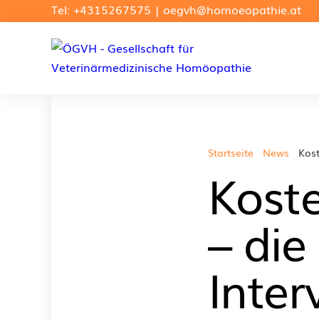
Tel: +4315267575
|
oegvh@homoeopathie.at
Startseite
News
Kost
Koste
– die
Inter