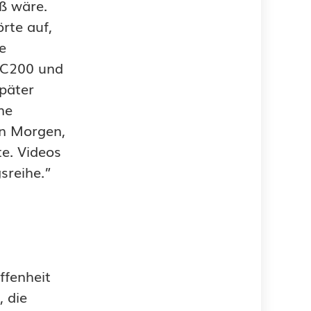
iß wäre.
rte auf,
e
s C200 und
päter
ne
en Morgen,
te. Videos
sreihe.”
ffenheit
 die