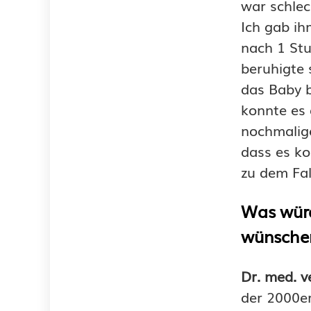
war schlec
Ich gab ih
nach 1 St
beruhigte 
das Baby 
konnte es
nochmalige
dass es ko
zu dem Fal
Was würd
wünsche
Dr. med. v
der 2000er