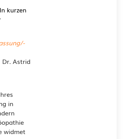
In kurzen
r
lassung/-
 Dr. Astrid
ihres
ng in
ndern
öopathie
he widmet