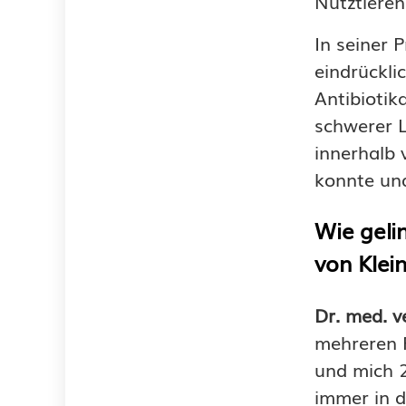
Nutztieren
In seiner 
eindrückli
Antibiotik
schwerer 
innerhalb
konnte und
Wie geli
von Klei
Dr. med. v
mehreren P
und mich 
immer in de