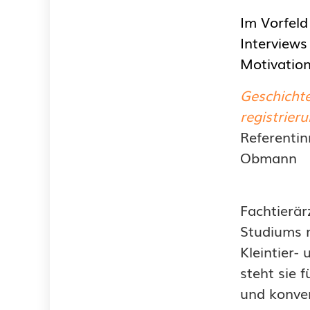
Im Vorfeld
Interviews
Motivation
Geschichte
registrier
Referentin
Obmann
Fachtierär
Studiums m
Kleintier-
steht sie 
und konven