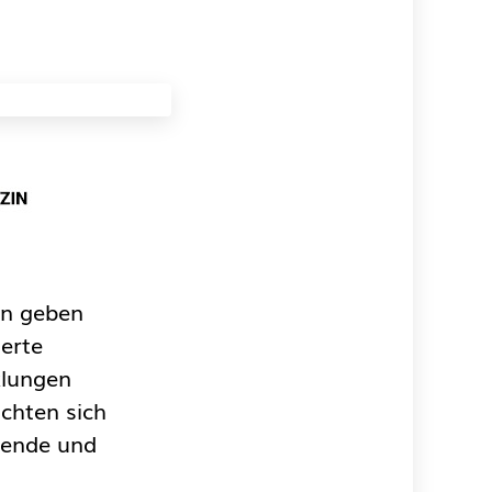
en geben
erte
klungen
chten sich
erende und